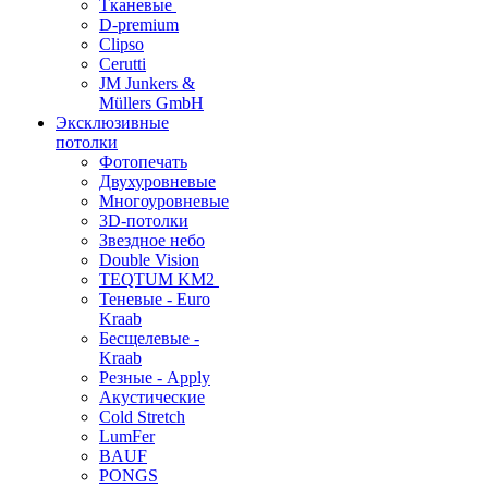
Тканевые
D-premium
Clipso
Cerutti
JM Junkers &
Müllers GmbH
Эксклюзивные
потолки
Фотопечать
Двухуровневые
Многоуровневые
3D-потолки
Звездное небо
Double Vision
TEQTUM KM2
Теневые - Euro
Kraab
Бесщелевые -
Kraab
Резные - Apply
Акустические
Cold Stretch
LumFer
BAUF
PONGS