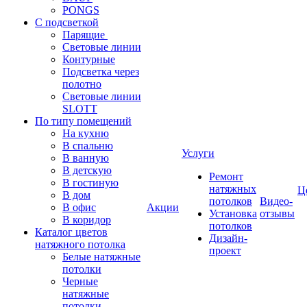
PONGS
С подсветкой
Парящие
Световые линии
Контурные
Подсветка через
полотно
Световые линии
SLOTT
По типу помещений
На кухню
В спальню
Услуги
В ванную
В детскую
Ремонт
В гостиную
натяжных
Ц
В дом
потолков
Видео-
В офис
Акции
Установка
отзывы
В коридор
потолков
Каталог цветов
Дизайн-
натяжного потолка
проект
Белые натяжные
потолки
Черные
натяжные
потолки