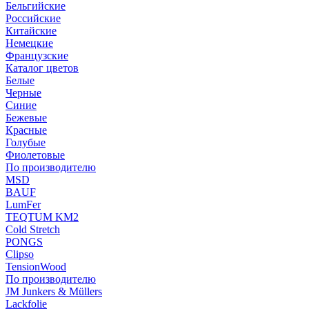
Бельгийские
Российские
Китайские
Немецкие
Французские
Каталог цветов
Белые
Черные
Синие
Бежевые
Красные
Голубые
Фиолетовые
По производителю
MSD
BAUF
LumFer
TEQTUM KM2
Cold Stretch
PONGS
Clipso
TensionWood
По производителю
JM Junkers & Müllers
Lackfolie