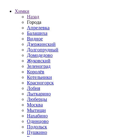
Химки
Назад
Города
Апрелевка
Балашиха
Видное
Дзержинский
Долгопрудный
Домодедово
Жуковский
Зеленоград
Королёв
Котельники
Красногорск
Лобня
Лыткарино
Люберцы
Москва
Мытищи
Нахабино
Одинцово
Подольск
Пушкино