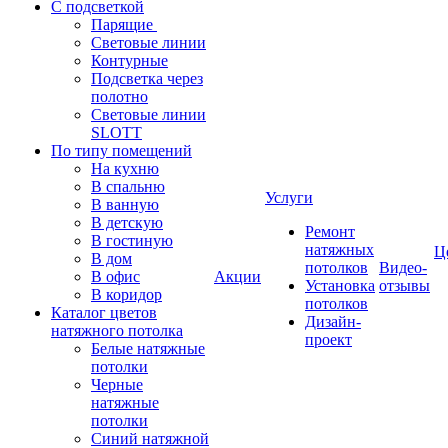
С подсветкой
Парящие
Световые линии
Контурные
Подсветка через
полотно
Световые линии
SLOTT
По типу помещений
На кухню
В спальню
Услуги
В ванную
В детскую
Ремонт
В гостиную
натяжных
Ц
В дом
потолков
Видео-
В офис
Акции
Установка
отзывы
В коридор
потолков
Каталог цветов
Дизайн-
натяжного потолка
проект
Белые натяжные
потолки
Черные
натяжные
потолки
Синий натяжной