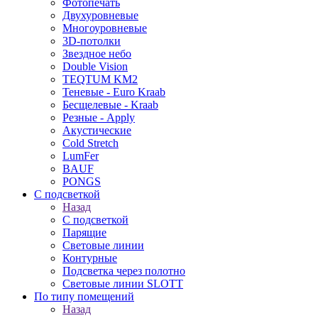
Фотопечать
Двухуровневые
Многоуровневые
3D-потолки
Звездное небо
Double Vision
TEQTUM KM2
Теневые - Euro Kraab
Бесщелевые - Kraab
Резные - Apply
Акустические
Cold Stretch
LumFer
BAUF
PONGS
С подсветкой
Назад
С подсветкой
Парящие
Световые линии
Контурные
Подсветка через полотно
Световые линии SLOTT
По типу помещений
Назад