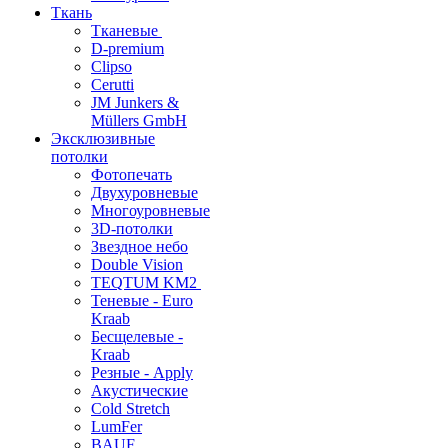
Ткань
Тканевые
D-premium
Clipso
Cerutti
JM Junkers &
Müllers GmbH
Эксклюзивные
потолки
Фотопечать
Двухуровневые
Многоуровневые
3D-потолки
Звездное небо
Double Vision
TEQTUM KM2
Теневые - Euro
Kraab
Бесщелевые -
Kraab
Резные - Apply
Акустические
Cold Stretch
LumFer
BAUF