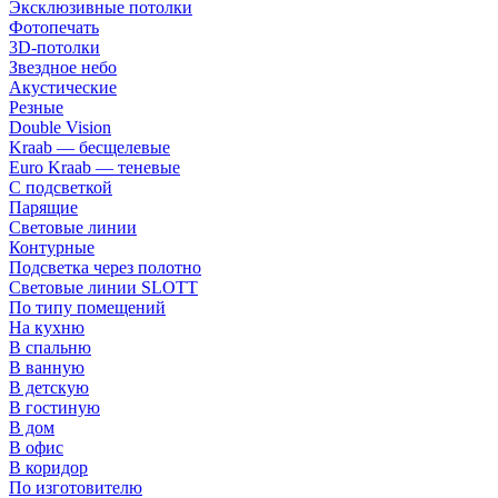
Эксклюзивные потолки
Фотопечать
3D-потолки
Звездное небо
Акустические
Резные
Double Vision
Kraab — бесщелевые
Euro Kraab — теневые
С подсветкой
Парящие
Световые линии
Контурные
Подсветка через полотно
Световые линии SLOTT
По типу помещений
На кухню
В спальню
В ванную
В детскую
В гостиную
В дом
В офис
В коридор
По изготовителю