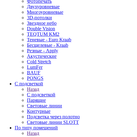
Фотопечать
Двухуровневые
Многоуровневые
3D-потолки
Звездное небо
Double Vision
TEQTUM KM2
Теневые - Euro Kraab
Бесщелевые - Kraab
Резные - Apply
Акустические
Cold Stretch
LumFer
BAUF
PONGS
С подсветкой
Назад
С подсветкой
Парящие
Световые линии
Контурные
Подсветка через полотно
Световые линии SLOTT
По типу помещений
Назад