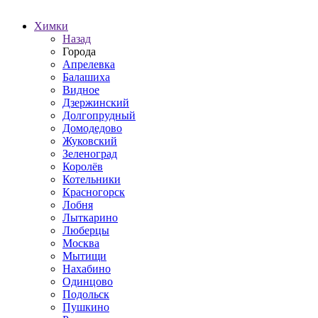
Химки
Назад
Города
Апрелевка
Балашиха
Видное
Дзержинский
Долгопрудный
Домодедово
Жуковский
Зеленоград
Королёв
Котельники
Красногорск
Лобня
Лыткарино
Люберцы
Москва
Мытищи
Нахабино
Одинцово
Подольск
Пушкино