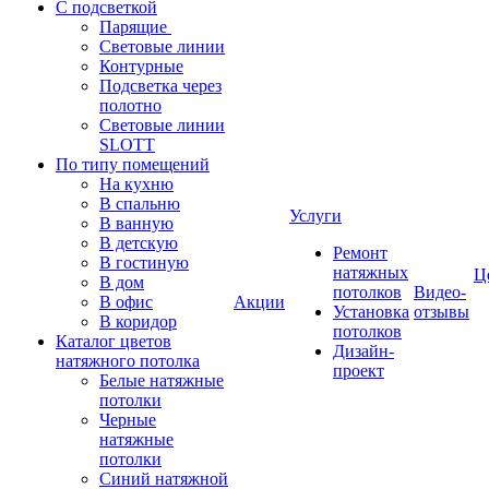
С подсветкой
Парящие
Световые линии
Контурные
Подсветка через
полотно
Световые линии
SLOTT
По типу помещений
На кухню
В спальню
Услуги
В ванную
В детскую
Ремонт
В гостиную
натяжных
Ц
В дом
потолков
Видео-
В офис
Акции
Установка
отзывы
В коридор
потолков
Каталог цветов
Дизайн-
натяжного потолка
проект
Белые натяжные
потолки
Черные
натяжные
потолки
Синий натяжной