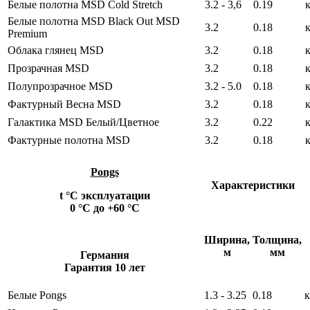
Белые полотна MSD Cold Stretch
3.2 - 3,6
0.19
Белые полотна MSD Black Out MSD
3.2
0.18
Premium
Облака глянец MSD
3.2
0.18
Прозрачная MSD
3.2
0.18
Полупрозрачное MSD
3.2 - 5.0
0.18
Фактурный Весна MSD
3.2
0.18
Галактика MSD Белый/Цветное
3.2
0.22
Фактурные полотна MSD
3.2
0.18
Pongs
Характеристики
t °С эксплуатации
0 °С до +60 °С
Ширина,
Толщина,
м
мм
Германия
Гарантия 10 лет
Белые Pongs
1.3 - 3.25
0.18
к