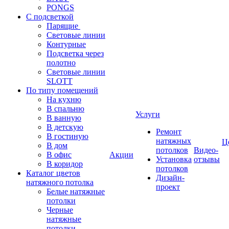
PONGS
С подсветкой
Парящие
Световые линии
Контурные
Подсветка через
полотно
Световые линии
SLOTT
По типу помещений
На кухню
В спальню
Услуги
В ванную
В детскую
Ремонт
В гостиную
натяжных
Ц
В дом
потолков
Видео-
В офис
Акции
Установка
отзывы
В коридор
потолков
Каталог цветов
Дизайн-
натяжного потолка
проект
Белые натяжные
потолки
Черные
натяжные
потолки