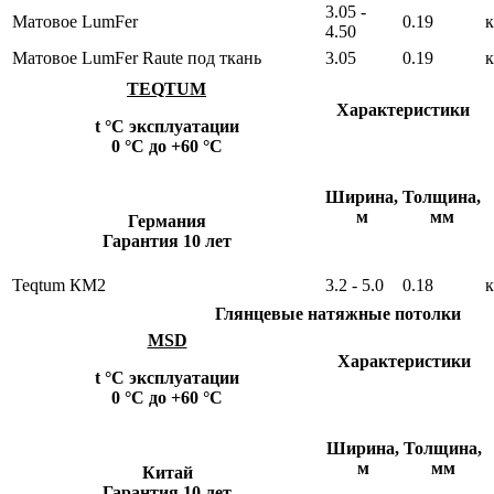
3.05 -
Матовое LumFer
0.19
к
4.50
Матовое LumFer Raute под ткань
3.05
0.19
к
TEQTUM
Характеристики
t °С эксплуатации
0 °С до +60 °С
Ширина,
Толщина,
м
мм
Германия
Гарантия 10 лет
Teqtum КM2
3.2 - 5.0
0.18
к
Глянцевые натяжные потолки
MSD
Характеристики
t °С эксплуатации
0 °С до +60 °С
Ширина,
Толщина,
м
мм
Китай
Гарантия 10 лет