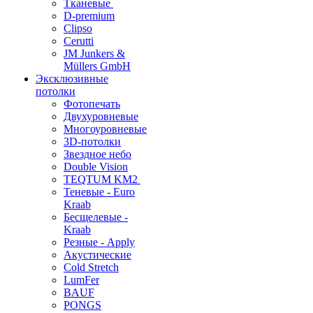
Тканевые
D-premium
Clipso
Cerutti
JM Junkers &
Müllers GmbH
Эксклюзивные
потолки
Фотопечать
Двухуровневые
Многоуровневые
3D-потолки
Звездное небо
Double Vision
TEQTUM KM2
Теневые - Euro
Kraab
Бесщелевые -
Kraab
Резные - Apply
Акустические
Cold Stretch
LumFer
BAUF
PONGS