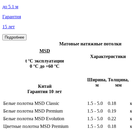
до 5.1 м
Гарантия
15 лет
Подробнее
Матовые натяжные потолки
MSD
Характеристики
t °С эксплуатации
0 °С до +60 °С
Ширина,
Толщина,
м
мм
Китай
Гарантия 10 лет
Белые полотна MSD Сlassic
1.5 - 5.0
0.18
к
Белые полотна MSD Premium
1.5 - 5.0
0.19
Белые полотна MSD Evolution
1.5 - 5.0
0.22
Цветные полотна MSD Premium
1.5 - 5.0
0.18
к