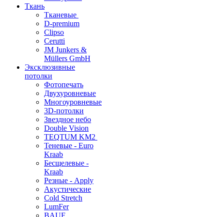
Ткань
Тканевые
D-premium
Clipso
Cerutti
JM Junkers &
Müllers GmbH
Эксклюзивные
потолки
Фотопечать
Двухуровневые
Многоуровневые
3D-потолки
Звездное небо
Double Vision
TEQTUM KM2
Теневые - Euro
Kraab
Бесщелевые -
Kraab
Резные - Apply
Акустические
Cold Stretch
LumFer
BAUF