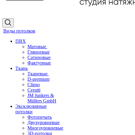
Виды потолков
ПВХ
Матовые
Глянцевые
Сатиновые
Фактурные
Ткань
Тканевые
D-premium
Clipso
Cerutti
JM Junkers &
Müllers GmbH
Эксклюзивные
потолки
Фотопечать
Двухуровневые
Многоуровневые
3D-потолки