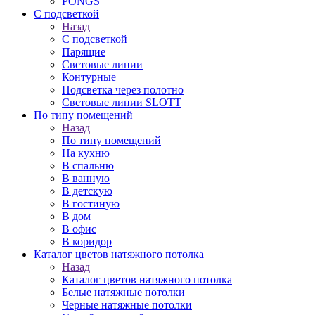
PONGS
С подсветкой
Назад
С подсветкой
Парящие
Световые линии
Контурные
Подсветка через полотно
Световые линии SLOTT
По типу помещений
Назад
По типу помещений
На кухню
В спальню
В ванную
В детскую
В гостиную
В дом
В офис
В коридор
Каталог цветов натяжного потолка
Назад
Каталог цветов натяжного потолка
Белые натяжные потолки
Черные натяжные потолки