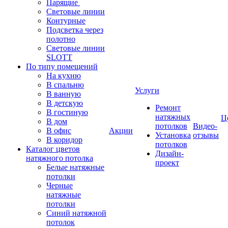
Парящие
Световые линии
Контурные
Подсветка через
полотно
Световые линии
SLOTT
По типу помещений
На кухню
В спальню
Услуги
В ванную
В детскую
Ремонт
В гостиную
натяжных
Ц
В дом
потолков
Видео-
В офис
Акции
Установка
отзывы
В коридор
потолков
Каталог цветов
Дизайн-
натяжного потолка
проект
Белые натяжные
потолки
Черные
натяжные
потолки
Синий натяжной
потолок