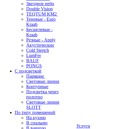
Звездное небо
Double Vision
TEQTUM KM2
Теневые - Euro
Kraab
Бесщелевые -
Kraab
Резные - Apply
Акустические
Cold Stretch
LumFer
BAUF
PONGS
С подсветкой
Парящие
Световые линии
Контурные
Подсветка через
полотно
Световые линии
SLOTT
По типу помещений
На кухню
В спальню
Услуги
В ванную