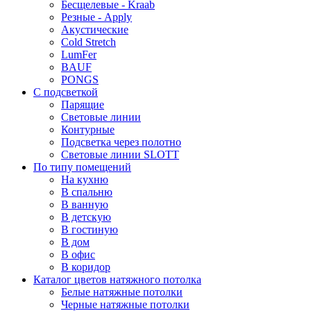
Бесщелевые - Kraab
Резные - Apply
Акустические
Cold Stretch
LumFer
BAUF
PONGS
С подсветкой
Парящие
Световые линии
Контурные
Подсветка через полотно
Световые линии SLOTT
По типу помещений
На кухню
В спальню
В ванную
В детскую
В гостиную
В дом
В офис
В коридор
Каталог цветов натяжного потолка
Белые натяжные потолки
Черные натяжные потолки