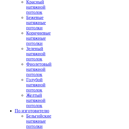
Красный
натяжной
потолок
Бежевые
натяжные
потолки
Коричневые
натяжные
потолки
Зеленый
натяжной
потолок
Фиолетовый
натяжной
потолок
Голубой
натяжной
потолок
Желтый
натяжной
потолок
По изготовителю
Бельгийские
натяжные
потолки