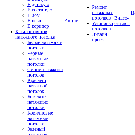
В детскую
Ремонт
В гостиную
натяжных
Ц
В дом
потолков
Видео-
В офис
Акции
Установка
отзывы
В коридор
потолков
Каталог цветов
Дизайн-
натяжного потолка
проект
Белые натяжные
потолки
Черные
натяжные
потолки
Синий натяжной
потолок
Красный
натяжной
потолок
Бежевые
натяжные
потолки
Коричневые
натяжные
потолки
Зеленый
натяжной