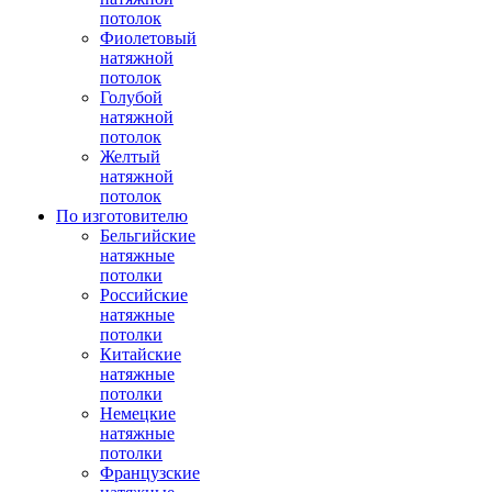
потолок
Фиолетовый
натяжной
потолок
Голубой
натяжной
потолок
Желтый
натяжной
потолок
По изготовителю
Бельгийские
натяжные
потолки
Российские
натяжные
потолки
Китайские
натяжные
потолки
Немецкие
натяжные
потолки
Французские