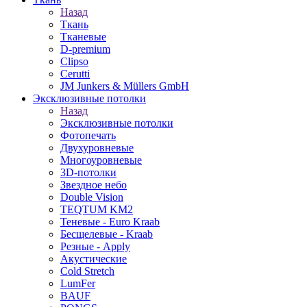
Назад
Ткань
Тканевые
D-premium
Clipso
Cerutti
JM Junkers & Müllers GmbH
Эксклюзивные потолки
Назад
Эксклюзивные потолки
Фотопечать
Двухуровневые
Многоуровневые
3D-потолки
Звездное небо
Double Vision
TEQTUM KM2
Теневые - Euro Kraab
Бесщелевые - Kraab
Резные - Apply
Акустические
Cold Stretch
LumFer
BAUF