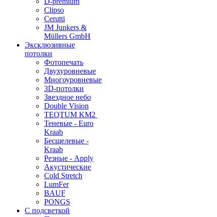
D-premium
Clipso
Cerutti
JM Junkers &
Müllers GmbH
Эксклюзивные
потолки
Фотопечать
Двухуровневые
Многоуровневые
3D-потолки
Звездное небо
Double Vision
TEQTUM KM2
Теневые - Euro
Kraab
Бесщелевые -
Kraab
Резные - Apply
Акустические
Cold Stretch
LumFer
BAUF
PONGS
С подсветкой