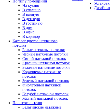
По типу помещений
Установк
На кухню
Дизайн-п
В спальню
В ванную
В детскую
В гостиную
В дом
В офис
В коридор
Каталог цветов натяжного
потолка
Белые натяжные потолки
Черные натяжные потолки
Синий натяжной потолок
Красный натяжной потолок
Бежевые натяжные потолки
Коричневые натяжные
потолки
Зеленый натяжной потолок
Фиолетовый натяжной
потолок
Голубой натяжной потолок
Желтый натяжной потолок
По изготовителю
Бельгийские натяжные