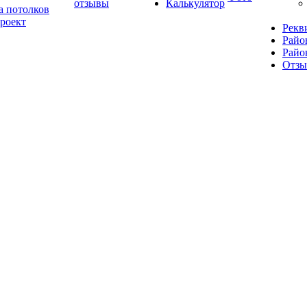
отзывы
Калькулятор
а потолков
роект
Рекв
Райо
Райо
Отз