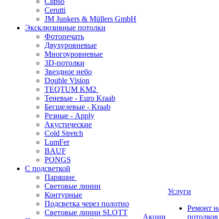
Clipso
Cerutti
JM Junkers & Müllers GmbH
Эксклюзивные потолки
Фотопечать
Двухуровневые
Многоуровневые
3D-потолки
Звездное небо
Double Vision
TEQTUM KM2
Теневые - Euro Kraab
Бесщелевые - Kraab
Резные - Apply
Акустические
Cold Stretch
LumFer
BAUF
PONGS
С подсветкой
Парящие
Световые линии
Услуги
Контурные
Подсветка через полотно
Ремонт 
Световые линии SLOTT
Акции
потолков