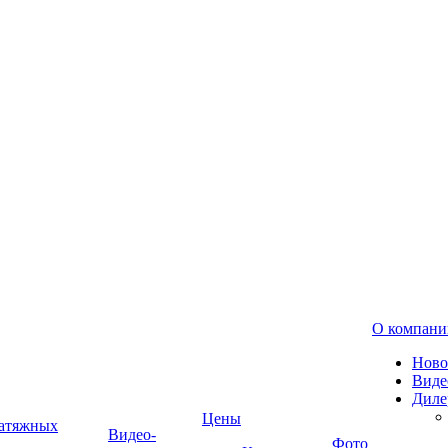
О компани
Ново
Виде
Диле
Цены
натяжных
Видео-
Фото