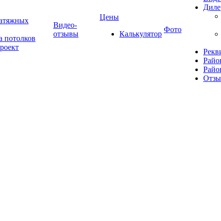
Диле
Цены
натяжных
Видео-
Фото
отзывы
Калькулятор
а потолков
роект
Рекв
Райо
Райо
Отз