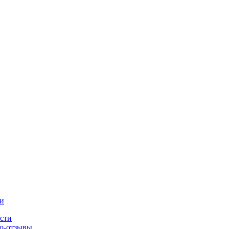
и
сти
о-отзывы