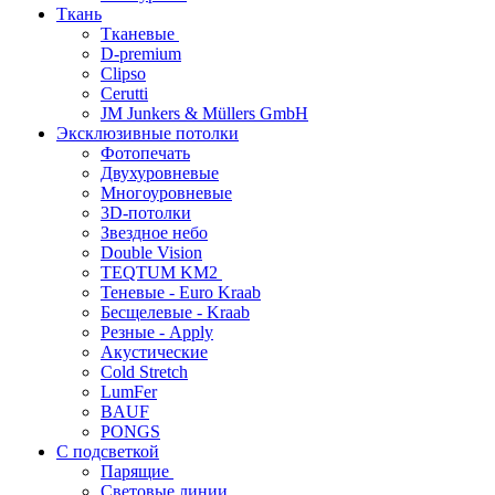
Ткань
Тканевые
D-premium
Clipso
Cerutti
JM Junkers & Müllers GmbH
Эксклюзивные потолки
Фотопечать
Двухуровневые
Многоуровневые
3D-потолки
Звездное небо
Double Vision
TEQTUM KM2
Теневые - Euro Kraab
Бесщелевые - Kraab
Резные - Apply
Акустические
Cold Stretch
LumFer
BAUF
PONGS
С подсветкой
Парящие
Световые линии