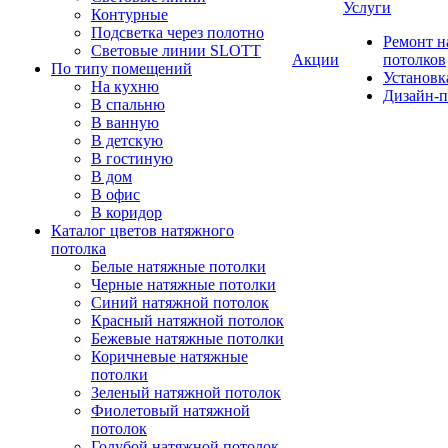
Услуги
Контурные
Подсветка через полотно
Ремонт 
Световые линии SLOTT
Акции
потолков
По типу помещений
Установк
На кухню
Дизайн-п
В спальню
В ванную
В детскую
В гостиную
В дом
В офис
В коридор
Каталог цветов натяжного
потолка
Белые натяжные потолки
Черные натяжные потолки
Синий натяжной потолок
Красный натяжной потолок
Бежевые натяжные потолки
Коричневые натяжные
потолки
Зеленый натяжной потолок
Фиолетовый натяжной
потолок
Голубой натяжной потолок