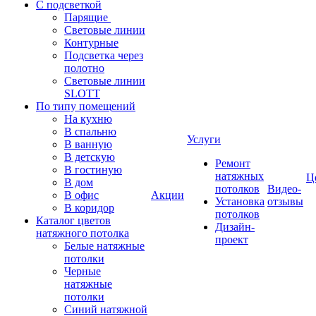
С подсветкой
Парящие
Световые линии
Контурные
Подсветка через
полотно
Световые линии
SLOTT
По типу помещений
На кухню
В спальню
Услуги
В ванную
В детскую
Ремонт
В гостиную
натяжных
Ц
В дом
потолков
Видео-
В офис
Акции
Установка
отзывы
В коридор
потолков
Каталог цветов
Дизайн-
натяжного потолка
проект
Белые натяжные
потолки
Черные
натяжные
потолки
Синий натяжной