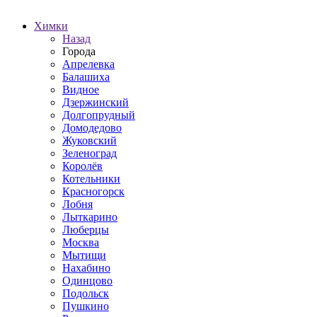
Химки
Назад
Города
Апрелевка
Балашиха
Видное
Дзержинский
Долгопрудный
Домодедово
Жуковский
Зеленоград
Королёв
Котельники
Красногорск
Лобня
Лыткарино
Люберцы
Москва
Мытищи
Нахабино
Одинцово
Подольск
Пушкино