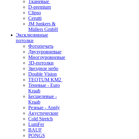
Тканевые
D-premium
Clipso
Cerutti
JM Junkers &
Müllers GmbH
Эксклюзивные
потолки
Фотопечать
Двухуровневые
Многоуровневые
3D-потолки
Звездное небо
Double Vision
TEQTUM KM2
Теневые - Euro
Kraab
Бесщелевые -
Kraab
Резные - Apply
Акустические
Cold Stretch
LumFer
BAUF
PONGS