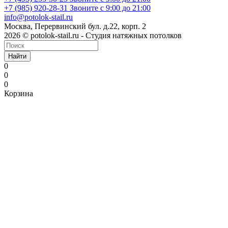
+7 (985) 920-28-31
Звоните с 9:00 до 21:00
info@potolok-stail.ru
Москва, Перервинский бул. д.22, корп. 2
2026 © potolok-stail.ru - Студия натяжных потолков
Найти
0
0
0
Корзина