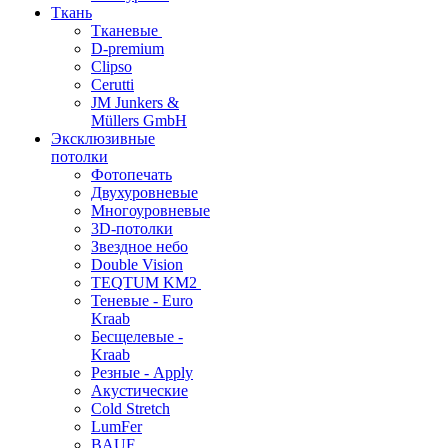
Ткань
Тканевые
D-premium
Clipso
Cerutti
JM Junkers &
Müllers GmbH
Эксклюзивные
потолки
Фотопечать
Двухуровневые
Многоуровневые
3D-потолки
Звездное небо
Double Vision
TEQTUM KM2
Теневые - Euro
Kraab
Бесщелевые -
Kraab
Резные - Apply
Акустические
Cold Stretch
LumFer
BAUF