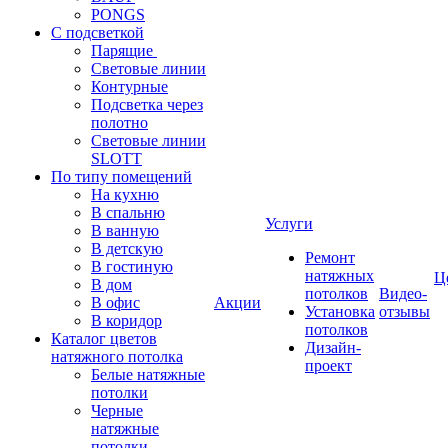
PONGS
С подсветкой
Парящие
Световые линии
Контурные
Подсветка через
полотно
Световые линии
SLOTT
По типу помещений
На кухню
В спальню
Услуги
В ванную
В детскую
Ремонт
В гостиную
натяжных
Ц
В дом
потолков
Видео-
В офис
Акции
Установка
отзывы
В коридор
потолков
Каталог цветов
Дизайн-
натяжного потолка
проект
Белые натяжные
потолки
Черные
натяжные
потолки