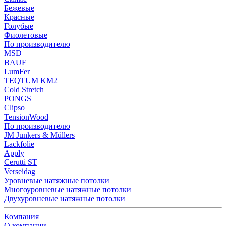
Бежевые
Красные
Голубые
Фиолетовые
По производителю
MSD
BAUF
LumFer
TEQTUM KM2
Cold Stretch
PONGS
Clipso
TensionWood
По производителю
JM Junkers & Müllers
Lackfolie
Apply
Cerutti ST
Verseidag
Уровневые натяжные потолки
Многоуровневые натяжные потолки
Двухуровневые натяжные потолки
Компания
О компании