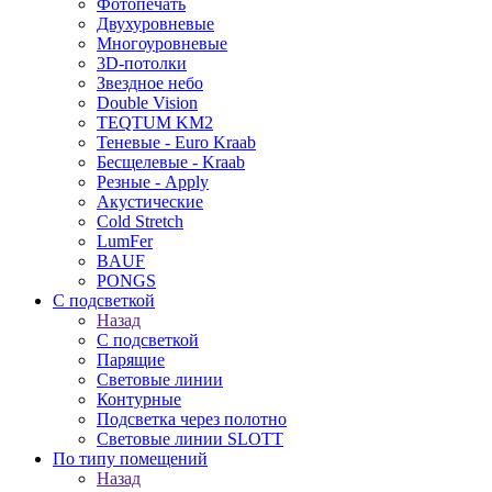
Фотопечать
Двухуровневые
Многоуровневые
3D-потолки
Звездное небо
Double Vision
TEQTUM KM2
Теневые - Euro Kraab
Бесщелевые - Kraab
Резные - Apply
Акустические
Cold Stretch
LumFer
BAUF
PONGS
С подсветкой
Назад
С подсветкой
Парящие
Световые линии
Контурные
Подсветка через полотно
Световые линии SLOTT
По типу помещений
Назад