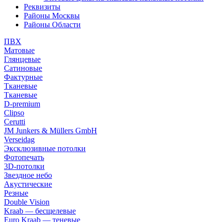
Реквизиты
Районы Москвы
Районы Области
ПВХ
Матовые
Глянцевые
Сатиновые
Фактурные
Тканевые
Тканевые
D-premium
Clipso
Cerutti
JM Junkers & Müllers GmbH
Verseidag
Эксклюзивные потолки
Фотопечать
3D-потолки
Звездное небо
Акустические
Резные
Double Vision
Kraab — бесщелевые
Euro Kraab — теневые