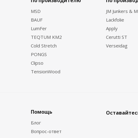
По производителю
По произво
MSD
JM Junkers & M
BAUF
Lackfolie
LumFer
Apply
TEQTUM KM2
Cerutti ST
Cold Stretch
Verseidag
PONGS
Clipso
TensionWood
Помощь
Оставайтесь
Блог
Вопрос-ответ