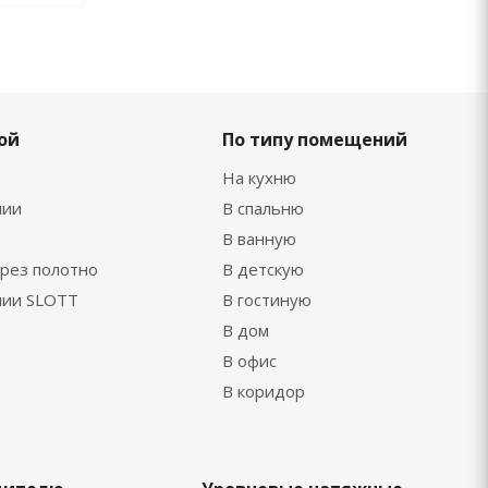
ой
По типу помещений
На кухню
нии
В спальню
В ванную
рез полотно
В детскую
нии SLOTT
В гостиную
В дом
В офис
В коридор