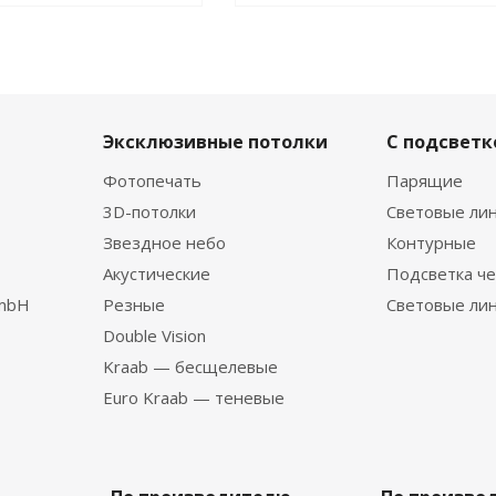
Эксклюзивные потолки
С подсветк
Фотопечать
Парящие
3D-потолки
Световые ли
Звездное небо
Контурные
Акустические
Подсветка че
GmbH
Резные
Световые ли
Double Vision
Kraab — бесщелевые
Euro Kraab — теневые