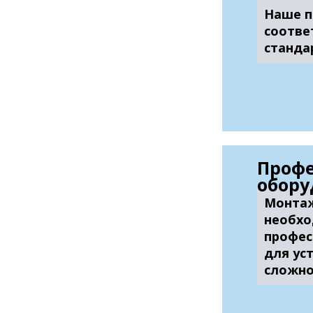
Наше п
соотве
станда
Профе
обору
Монтаж
необхо
профес
для ус
сложно