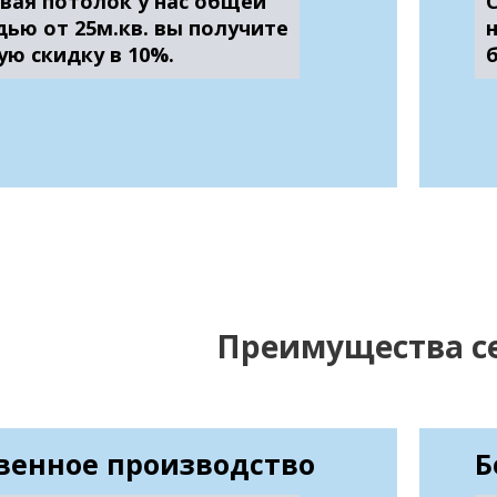
вая потолок у нас общей
ью от 25м.кв. вы получите
ую скидку в 10%.
Преимущества с
венное производство
Б