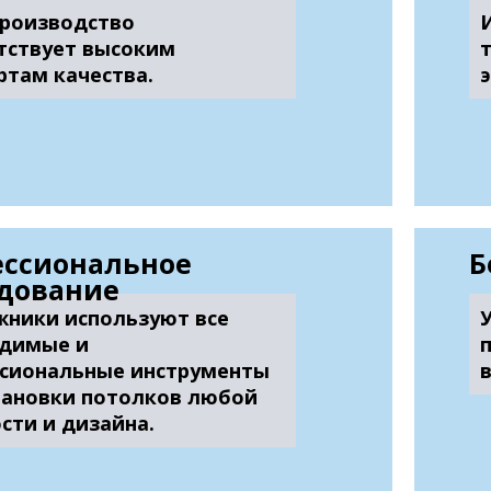
роизводство
тствует высоким
ртам качества.
ссиональное
Б
дование
ники используют все
димые и
сиональные инструменты
тановки потолков любой
сти и дизайна.