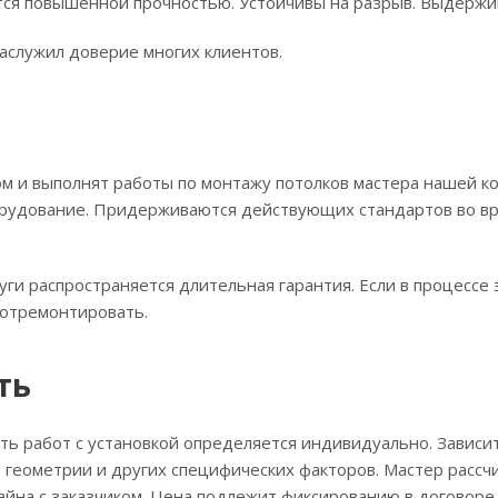
ся повышенной прочностью. Устойчивы на разрыв. Выдержива
аслужил доверие многих клиентов.
м и выполнят работы по монтажу потолков мастера нашей к
рудование. Придерживаются действующих стандартов во вр
уги распространяется длительная гарантия. Если в процессе
 отремонтировать.
ть
ть работ с установкой определяется индивидуально. Зависи
 геометрии и других специфических факторов. Мастер рассч
айна с заказчиком. Цена подлежит фиксированию в договоре.