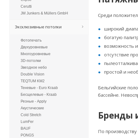
Cerutti
JM Junkers & Müllers GmbH
Среди положитель
Эксклюзивные потолки
широкий диапа
богатую палитр
Фотопечать
возможность и
Двухуровневые
отсутствие пр
Многоуровневые
3D-потолки
пылеотталкива
Звездное небо
простой и нео
Double Vision
TEQTUM KM2
Бельгийские поло
Теневые - Euro Kraab
бассейне. Невосп
Бесщелевые - Kraab
Резные - Apply
Акустические
Бренды 
Cold Stretch
LumFer
BAUF
По производству 
PONGS