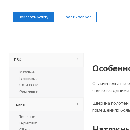
Заказать услугу
Задать вопрос
ПВХ
Особенн
Матовые
Глянцевые
Отличительные 
Сатиновые
являются одними 
Фактурные
Ширина полотен н
Ткань
помещениях бол
Тканевые
D-premium
Натяжны
Clipso