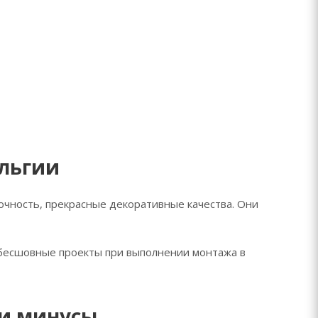
ельгии
чность, прекрасные декоративные качества. Они
 бесшовные проекты при выполнении монтажа в
 и минусы