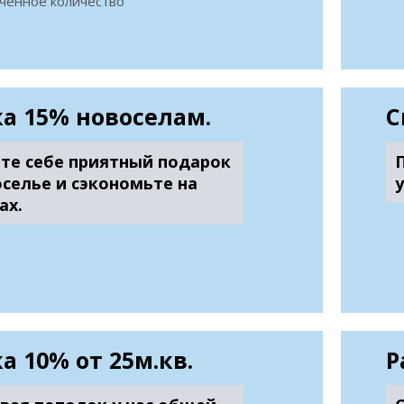
ченное количество
а 15% новоселам.
С
те себе приятный подарок
оселье и сэкономьте на
ах.
а 10% от 25м.кв.
Р