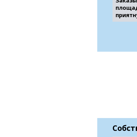
Заказы
площад
приятн
Собст